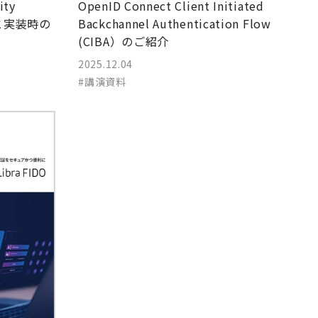
ity
OpenID Connect Client Initiated
例と実装時の
Backchannel Authentication Flow
(CIBA）のご紹介
2025.12.04
#講演資料