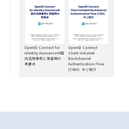
OpenID Connect for
OpenID Connect
Identity Assuranceの国
Client Initiated
内活用事例と実装時の
Backchannel
考慮点
Authentication Flow
(CIBA）のご紹介