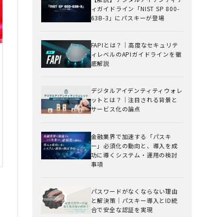
ィガイドライン「NIST SP 800-
63B-3」にパスキーが登場
FAPIとは？｜高度なセキュリテ
ィレベルのAPIガイドラインを徹
底解説
デジタルアイデンティティウォレ
ットとは？｜注目される背景と
サービス化の論点
金融業界で加速する「パスキ
ー」必須化の動向と、導入を成
功に導くシステム・運用の検討
事項
パスワードがなくならない理由
と解決策｜パスキー導入とID統
合で安全な認証を実現