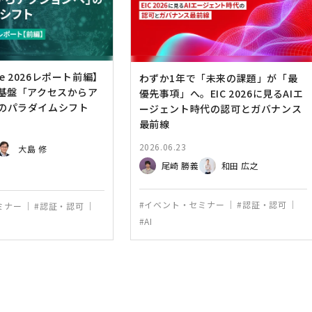
rse 2026レポート前編】
わずか1年で「未来の課題」が「最
可基盤「アクセスからア
優先事項」へ。EIC 2026に見るAIエ
のパラダイムシフト
ージェント時代の認可とガバナンス
最前線
2026.06.23
大島 修
尾崎 勝義
和田 広之
#イベント・セミナー
#認証・認可
ミナー
#認証・認可
#AI