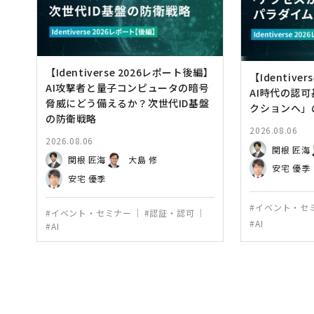
【Identiverse 2026レポート後編】
【Identive
AI攻撃者と量子コンピュータの暗号
AI時代の認
脅威にどう備えるか？次世代ID基盤
クションへ」
の防衛戦略
2026.08.06
2026.08.06
関根 匠海
関根 匠海
大島 修
安宅 優季
安宅 優季
#イベント・セ
#イベント・セミナー
#認証・認可
#AI
#AI