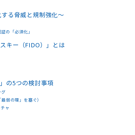
化する脅威と規制強化〜
認証の「必須化」
キー（FIDO）」とは
」の5つの検討事項
ング
「最弱の環」を塞ぐ）
クチャ