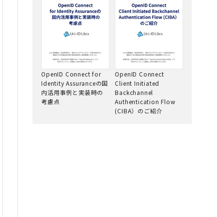
OpenID Connect for
OpenID Connect
Identity Assuranceの国
Client Initiated
内活用事例と実装時の
Backchannel
考慮点
Authentication Flow
(CIBA）のご紹介