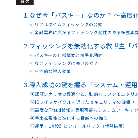
目次
1.
なぜ今「パスキー」なのか？ 〜高度
リアルタイムフィッシングの台頭
金融業界に広がるフィッシング耐性のある多要素
2.
フィッシングを無効化する救世主「パス
パスキーの仕様概要と標準化動向
なぜフィッシングに強いのか？
圧倒的な導入効果
3.
導入成功の鍵を握る「システム・運用
①認証シナリオの最適化と、動的なリスクモニタリ
②IDライフサイクルを通じたセキュリティの確保（
③高度なFraud検知を実現可能なシステムアーキテ
④将来拡張性と進化する脅威への備え
⑤運用・UX設計とフォールバック（代替措置）