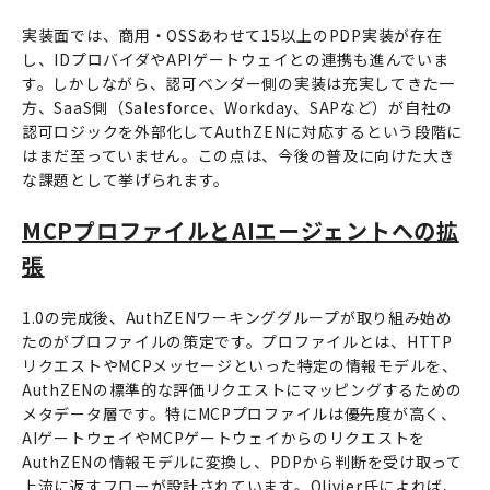
実装面では、商用・OSSあわせて15以上のPDP実装が存在
し、IDプロバイダやAPIゲートウェイとの連携も進んでいま
す。しかしながら、認可ベンダー側の実装は充実してきた一
方、SaaS側（Salesforce、Workday、SAPなど）が自社の
認可ロジックを外部化してAuthZENに対応するという段階に
はまだ至っていません。この点は、今後の普及に向けた大き
な課題として挙げられます。
MCPプロファイルとAIエージェントへの拡
張
1.0の完成後、AuthZENワーキンググループが取り組み始め
たのがプロファイルの策定です。プロファイルとは、HTTP
リクエストやMCPメッセージといった特定の情報モデルを、
AuthZENの標準的な評価リクエストにマッピングするための
メタデータ層です。特にMCPプロファイルは優先度が高く、
AIゲートウェイやMCPゲートウェイからのリクエストを
AuthZENの情報モデルに変換し、PDPから判断を受け取って
上流に返すフローが設計されています。Olivier氏によれば、