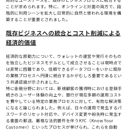
用的なユースケースを、既存のビジネスプロセスに統合する
ことが求められます。特に、オンラインと対面の両方で、段
階的に利用シーンを拡大し日常的に自然と使われる環境を構
築することが重要とされました。
既存ビジネスへの統合とコスト削減による
経済的価値
経済的な原動力について、ウォレットの運営や発行そのもの
を独立したビジネスモデルとして成立させることは現時点で
は非常に困難であり、信頼できるデータフローをいかに既存
の業務プロセスへ円滑に統合するかがむしろ重要であるとい
う共通認識が示されました。
特に金融分野においては、新規顧客の獲得時における登録手
続きのユーザー体験の向上や、銀行が現在多額の運用コスト
を費やしている特定の業務プロセスに対して、有効な解決策
になると論じられました。例えば、日々の運用で発生するパ
スワードのリセット対応や、デバイス変更や紛失時に発生す
る書面の郵送、厳格な法的要件を伴うKYC（Know Your
Customer）といったプロセスが挙げられ、これらを自動