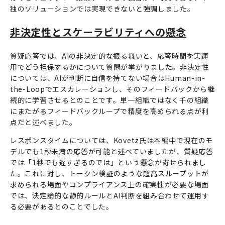
独のソリューションでは実現できないと強調しました。
非決定性とスケーラビリティへの懸念
質疑応答では、AIの非決定的な振る舞いと、応答時間を実運
用でどう担保するかについて質問が挙がりました。非決定性
については、AIが判断に自信を持てない場合はHuman-in-
the-Loopでエスカレーションし、そのフィードバックから継
続的に学習させるとのことです。単一組織ではなく千の組織
にまたがるフィードバックループで精度を高められる点が利
点だと述べました。
レスポンスタイムについては、Kovetz氏は本編中で現在のモ
デルでも1秒未満の応答が可能と述べていましたが、質疑応答
では「1秒でも遅すぎるのでは」という懸念が寄せられまし
た。これに対し、トークン検証のような超高スループットが
求められる場面やコンプライアンス上の確実性が必要な場面
では、決定論的な静的ルールとAI判断を組み合わせて運用す
る必要があるとのことでした。