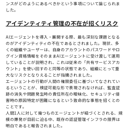
ンスがどのようにあるべきかという事項について論じられま
した。
アイデンティティ管理の不在が招くリスク
AIエージェントを導入・展開する際、最も深刻な課題となる
のがアイデンティティの不在であるとされました。現状、多
くの組織やユーザーは、自身のアカウントのパスワードやロ
グイン資格情報をそのままAIエージェントに受け渡して運用
していることが説明され、これは従来の「共有サービスアカ
ウント」を使い回すのと同等の状態であり、組織にとって重
大なリスクとなりえることが指摘されました。
エージェントの行動が人間の権限委任に基づいてなされてい
るということが、検証可能な形で表現されなければ、監査証
跡の消失や問題発生時の責任所在の曖昧化、セキュリティ侵
害時の原因特定が困難になるという致命的な事態を招くとの
ことです。
人間1人に対して幾つものエージェントが紐づくとされる、規
模の爆発が目前に迫る中、既存の認証管理インフラの限界は
明白であると報告されました。