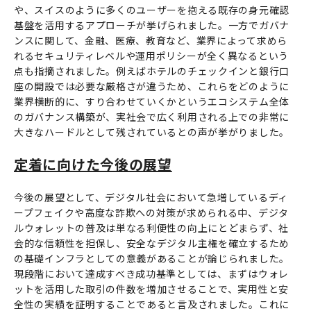
や、スイスのように多くのユーザーを抱える既存の身元確認
基盤を活用するアプローチが挙げられました。一方でガバナ
ンスに関して、金融、医療、教育など、業界によって求めら
れるセキュリティレベルや運用ポリシーが全く異なるという
点も指摘されました。例えばホテルのチェックインと銀行口
座の開設では必要な厳格さが違うため、これらをどのように
業界横断的に、すり合わせていくかというエコシステム全体
のガバナンス構築が、実社会で広く利用される上での非常に
大きなハードルとして残されているとの声が挙がりました。
定着に向けた今後の展望
今後の展望として、デジタル社会において急増しているディ
ープフェイクや高度な詐欺への対策が求められる中、デジタ
ルウォレットの普及は単なる利便性の向上にとどまらず、社
会的な信頼性を担保し、安全なデジタル主権を確立するため
の基礎インフラとしての意義があることが論じられました。
現段階において達成すべき成功基準としては、まずはウォレ
ットを活用した取引の件数を増加させることで、実用性と安
全性の実績を証明することであると言及されました。これに