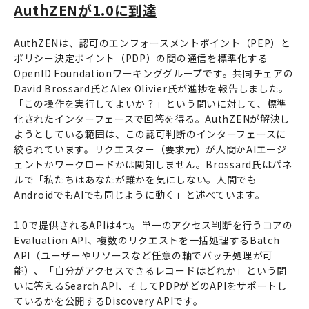
AuthZENが1.0に到達
AuthZENは、認可のエンフォースメントポイント（PEP）と
ポリシー決定ポイント（PDP）の間の通信を標準化する
OpenID Foundationワーキンググループです。共同チェアの
David Brossard氏とAlex Olivier氏が進捗を報告しました。
「この操作を実行してよいか？」という問いに対して、標準
化されたインターフェースで回答を得る。AuthZENが解決し
ようとしている範囲は、この認可判断のインターフェースに
絞られています。リクエスター（要求元）が人間かAIエージ
ェントかワークロードかは関知しません。Brossard氏はパネ
ルで「私たちはあなたが誰かを気にしない。人間でも
AndroidでもAIでも同じように動く」と述べています。
1.0で提供されるAPIは4つ。単一のアクセス判断を行うコアの
Evaluation API、複数のリクエストを一括処理するBatch
API（ユーザーやリソースなど任意の軸でバッチ処理が可
能）、「自分がアクセスできるレコードはどれか」という問
いに答えるSearch API、そしてPDPがどのAPIをサポートし
ているかを公開するDiscovery APIです。