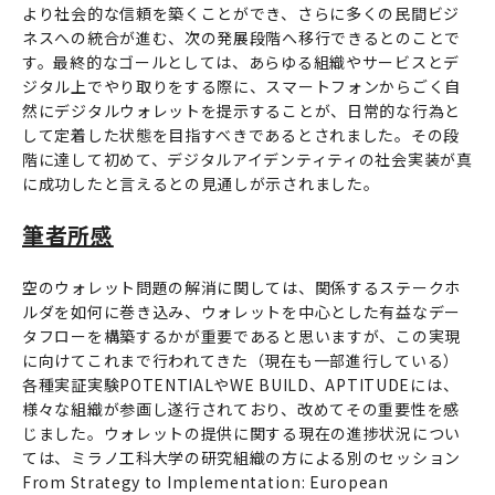
より社会的な信頼を築くことができ、さらに多くの民間ビジ
ネスへの統合が進む、次の発展段階へ移行できるとのことで
す。最終的なゴールとしては、あらゆる組織やサービスとデ
ジタル上でやり取りをする際に、スマートフォンからごく自
然にデジタルウォレットを提示することが、日常的な行為と
して定着した状態を目指すべきであるとされました。その段
階に達して初めて、デジタルアイデンティティの社会実装が真
に成功したと言えるとの見通しが示されました。
筆者所感
空のウォレット問題の解消に関しては、関係するステークホ
ルダを如何に巻き込み、ウォレットを中心とした有益なデー
タフローを構築するかが重要であると思いますが、この実現
に向けてこれまで行われてきた（現在も一部進行している）
各種実証実験POTENTIALやWE BUILD、APTITUDEには、
様々な組織が参画し遂行されており、改めてその重要性を感
じました。ウォレットの提供に関する現在の進捗状況につい
ては、ミラノ工科大学の研究組織の方による別のセッション
From Strategy to Implementation: European