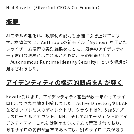
Hed Kovetz（Silverfort CEO & Co-Founder）
概要
AIモデルの進化は、攻撃側の能力も急速に引き上げていま
す。本講演では、Anthropicの新モデル「Mythos」を用いた
レッドチーム演習の実測結果をもとに、既存のアイデンティ
ティ防御の限界が示されるとともに、その対策として
「Autonomous Runtime Identity Security」という構想が
提示されました。
アイデンティティの構造的弱点をAIが突く
Kovetz氏はまず、アイデンティティ基盤が数十年かけてサイ
ロ化してきた経緯を指摘しました。Active DirectoryやLDAP
などオンプレミスのディレクトリ、クラウドIdP、SaaSアプ
リのローカルアカウント、NHI、そしてAIエージェントのアイ
デンティティ。これらは別々のシステムで管理されており、
あるサイロの防御が堅牢であっても、別のサイロに穴が残り