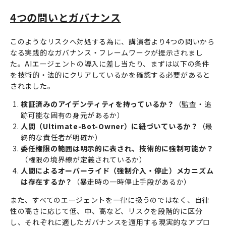
4つの問いとガバナンス
このようなリスクへ対処する為に、講演者より4つの問いから
なる実践的なガバナンス・フレームワークが提示されまし
た。AIエージェントの導入に差し当たり、まずは以下の条件
を技術的・法的にクリアしているかを確認する必要があると
されました。
検証済みのアイデンティティを持っているか？
（監査・追
跡可能な固有の身元があるか）
人間（Ultimate-Bot-Owner）に紐づいているか？
（最
終的な責任者が明確か）
委任権限の範囲は明示的に表され、技術的に強制可能か？
（権限の境界線が定義されているか）
人間によるオーバーライド（強制介入・停止）メカニズム
は存在するか？
（暴走時の一時停止手段があるか）
また、すべてのエージェントを一律に扱うのではなく、自律
性の高さに応じて低、中、高など、リスクを段階的に区分
し、それぞれに適したガバナンスを適用する現実的なアプロ