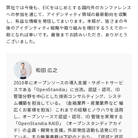
弊社では今後も、EICをはじめとする国内外のカンファレンス
への参加を通じて、アイデンティティ領域の最新動向を収集
し、有益な情報を発信してまいります。本稿が、皆さまの今
後のアイデンティティ戦略や取り組みを検討するうえでの一
助となれば幸いです。最後までお読みいただき、ありがとう
ございました。
和田 広之
2010年にオープンソースの導入支援・サポートサービ
スである「OpenStandia」に合流。認証・認可、ID
管理分野を中心とした技術コンサルティング、システ
ム構築を担当している。（金融業界・産業業界など 幅
広くお客様を担当） これまでの経験とノウハウを活用
し、オープンソースで認証・認可、ID 管理を実現する
「OpenStandia KAID」（オープンスタンディアカイ
ド）の企画・開発を支援。外部発信活動も活発に行っ
ている。主な執筆書籍は下記のとおり。 『認証と認可