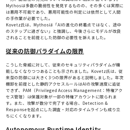
Mythosは多数の脆弱性を発見するものの、その多くは実際に
は悪用不可能であり、悪用可能性の判定には依然として人間
の手作業が必要でした。
Kovetz氏は、Mythosは「AIの進化の終着点ではなく、途中
のステップに過ぎない」と強調し、今後さらにモデルが改良
されることを前提とした防御の必要性を訴えました。
従来の防御パラダイムの限界
こうした脅威に対して、従来のセキュリティパラダイムが機
能しなくなりつつあることも示されました。Kovetz氏は、従
来型の防御には大きく3つの限界があると説明しました。年次
棚卸を前提とした静的アクセスルールはAIの攻撃速度に追従
できず、PAM（Privileged Access Management：特権アク
セス管理）は保護対象が一部の特権アカウントに限られま
す。また、攻撃が数分で完了する場合、Detection &
Responseを起点にした調査・対応のタイムラインも成り立
ちにくくなります。
Autonomous Runtime Identity