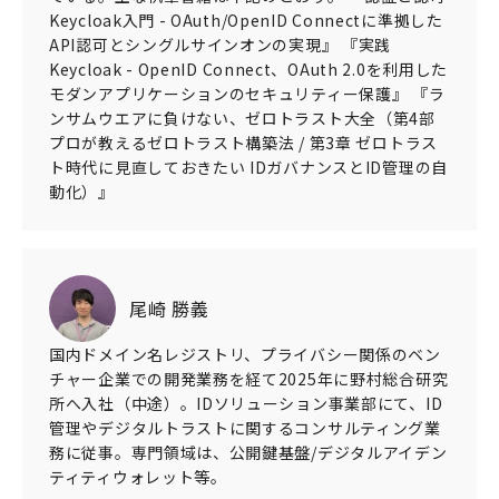
Keycloak入門 - OAuth/OpenID Connectに準拠した
API認可とシングルサインオンの実現』 『実践
Keycloak - OpenID Connect、OAuth 2.0を利用した
モダンアプリケーションのセキュリティー保護』 『ラ
ンサムウエアに負けない、ゼロトラスト大全（第4部
プロが教えるゼロトラスト構築法 / 第3章 ゼロトラス
ト時代に見直しておきたい IDガバナンスとID管理の自
動化）』
尾崎 勝義
国内ドメイン名レジストリ、プライバシー関係のベン
チャー企業での開発業務を経て2025年に野村総合研究
所へ入社（中途）。IDソリューション事業部にて、ID
管理やデジタルトラストに関するコンサルティング業
務に従事。専門領域は、公開鍵基盤/デジタルアイデン
ティティウォレット等。