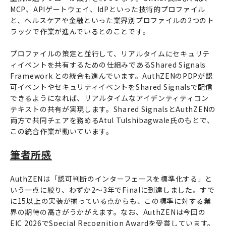
MCP、APIゲートウェイ、IdPといった技術的プロファイル
と、ヘルスケアや金融といった業界別プロファイルの2つのト
ラックで作業が進んでいるとのことです。
プロファイルの策定と並行して、リアルタイムにセキュリテ
ィイベントを共有するための仕組みであるShared Signals
Framework との統合も進んでいます。AuthZENのPDPが認
可イベントやセキュリティイベントをShared Signalsで配信
できるようになれば、リアルタイムなアイデンティティコン
テキストの共有が実現します。Shared SignalsとAuthZENの
両方で共同チェアを務めるAtul Tulshibagwale氏のもとで、
この統合作業が動いています。
筆者所感
AuthZENは「認可判断のインターフェースを標準化する」と
いう一点に絞り、わずか2〜3年でFinalに到達しました。すで
に15以上の実装が揃っている点からも、この標準に対する業
界の期待の高さがうかがえます。なお、AuthZENは今回の
EIC 2026でSpecial Recognition Awardを受賞しています。