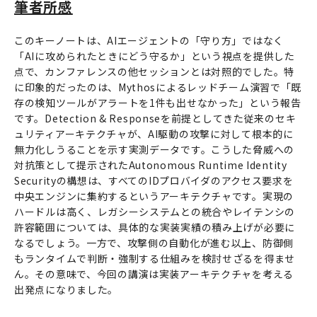
筆者所感
このキーノートは、AIエージェントの「守り方」ではなく
「AIに攻められたときにどう守るか」という視点を提供した
点で、カンファレンスの他セッションとは対照的でした。特
に印象的だったのは、Mythosによるレッドチーム演習で「既
存の検知ツールがアラートを1件も出せなかった」という報告
です。Detection & Responseを前提としてきた従来のセキ
ュリティアーキテクチャが、AI駆動の攻撃に対して根本的に
無力化しうることを示す実測データです。こうした脅威への
対抗策として提示されたAutonomous Runtime Identity
Securityの構想は、すべてのIDプロバイダのアクセス要求を
中央エンジンに集約するというアーキテクチャです。実現の
ハードルは高く、レガシーシステムとの統合やレイテンシの
許容範囲については、具体的な実装実績の積み上げが必要に
なるでしょう。一方で、攻撃側の自動化が進む以上、防御側
もランタイムで判断・強制する仕組みを検討せざるを得ませ
ん。その意味で、今回の講演は実装アーキテクチャを考える
出発点になりました。