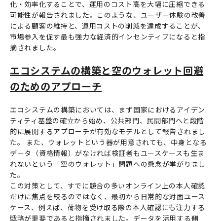
化・効率化することで、運用のコスト高を大幅に圧縮できる
可能性が報告されました。このような、ユーザー体験の改善
による顧客の維持と、運用コストの削減を達成することが、
市場参入を促す最も強力な経済的インセンティブになると指
摘されました。
エコシステムの構築と空のウォレット回避
のためのアプローチ
エコシステムの構築においては、まず国家におけるアイデン
ティティ基盤の確立から始め、公共部門、民間部門へと段階
的に展開するアプローチが有効なモデルとして報告されまし
た。 また、ウォレットという器が用意されても、中身となる
データ（資格情報）がなければ検証者もユースケースも生ま
れないという「空のウォレット」問題への懸念が挙がりまし
た。
この対策として、すでに競合の多いオンライン上の本人確認
だけに焦点を絞るのではなく、最初から日常的な対面ユース
ケース、例えば、荷物を受け取る際の本人確認にも注力する
戦略が重要であると指摘されました。データを活用する側