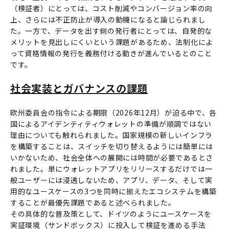
（検証者）にとっては、コスト削減やコンバージョン率の向
上、さらには不正防止が導入の動機になると論じられまし
た。一方で、データを出す側の発行者にとっては、自発的な
メリットを見出しにくいという課題があるため、法制化によ
って資格情報の発行を義務付ける動きが進んでいるとのこと
です。
社会実装とガバナンスの課題
欧州委員会の指令による期限（2026年12月）が迫る中で、各
国によるアイデンティティウォレットの準備が順調ではない
理由についても触れられました。国家規模の新しいインフラ
を構築することは、スイッチを切り替えるようには簡単には
いかないため、社会全体への展開には時間が必要であるとさ
れました。単にウォレットアプリをリリースするだけでは一
般ユーザーには浸透しないため、アプリ、データ、そして実
用的なユースケースの3つを同時に揃えたエコシステムを構築
することが最優先課題であると述べられました。
その具体的な普及策として、ドイツのようにユースケースを
実証環境（サンドボックス）に投入して検証を進める手法