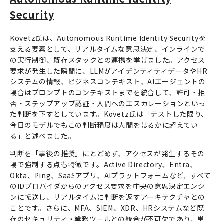
Security
Kovetz氏は、Autonomous Runtime Identity Securityを
支える要素として、リアルタイムな意思決定、インラインで
の実行制御、既存スタックとの連携を挙げました。アクセス
要求が発生した瞬間に、LLMがアイデンティティデータやHR
システムの情報、ビジネスコンテキスト、AIエージェントの
場合はプロンプトのコンテキストまでを統合して、許可・拒
否・ステップアップ認証・人間へのエスカレーションといっ
た判断を下すとしています。Kovetz氏は「テストした限り、
今日のモデルでもこの判断精度は人間をはるかに超えてい
る」と述べました。
判断を「事後の推奨」にとどめず、アクセスが発生するその
場で強制する点も特徴です。Active Directory、Entra、
Okta、Ping、SaaSアプリ、AIプラットフォームなど、すべて
のIDプロバイダからのアクセス要求を中央の意思決定エンジ
ンに転送し、リアルタイムに判断を返すアーキテクチャとの
ことです。さらに、MFA、SIEM、XDR、HRシステムなど既
存のセキュリティ・業務ツールとの統合が不可欠であり、単