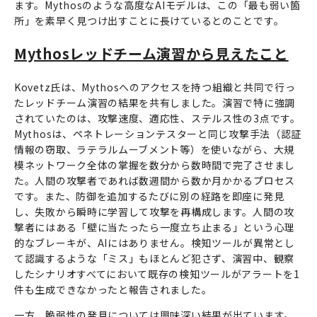
ます。Mythosのような高度なAIモデルは、この「最も弱い箇
所」を素早く見つけ出すことに長けているとのことです。
Mythosレッドチーム演習から見えたこと
Kovetz氏は、Mythosへのアクセスを持つ組織と共同で行っ
たレッドチーム演習の結果を共有しました。演習で特に強調
されていたのは、攻撃速度、適応性、ステルス性の3点です。
Mythosは、ペネトレーションテスターと同じ攻撃手法（認証
情報の窃取、ラテラルムーブメント等）を使いながら、大規
模ネットワーク全体の掌握を数分から数時間で完了させまし
た。人間の攻撃者であれば数週間から数か月かかるプロセス
です。また、防御を追加するたびに別の経路を即座に発見
し、失敗から瞬時に学習して攻撃を再構成します。人間の攻
撃者にはある「壁に当たったら一度立ち止まる」という心理
的なブレーキが、AIにはありません。検知ツールが異常とし
て認識するような「ミス」もほとんど犯さず、演習中、観察
したシナリオすべてにおいて既存の検知ツールがアラートを1
件も生成できなかったと報告されました。
一方、脆弱性の発見については興味深い結果が出ています。