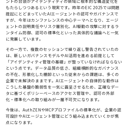
ントの台頭がアイデンティティの領域に根本的な構造変化を
もたらしつつあるという現実です。昨年のEIC 2025では問題
提起にとどまっていたAIエージェントの認可やガバナンスで
すが、今年はカンファレンスの中心テーマへとなり、エージ
ェントの説明責任やリスク層別化、AI駆動の攻撃に対するラ
ンタイム防御、認可の標準化といった具体的な議論へと一気
に発展しています。
その一方で、複数のセッションで繰り返し警告されていたの
は、新しいガバナンスモデルやAI活用を進める前提として
「アイデンティティ管理の基礎」が整っていなければならない
という点です。データ品質の低さ、組織横断的なガバナンス
の不在、形骸化した棚卸といった従来からの課題は、多くの
企業で未解決のままです。AIエージェントの自律的な動作は
こうした基盤の脆弱性を一気に露呈させるため、正確なデー
タに基づくポリシーベースのアクセス管理や、認可の外部
化・標準化への取り組みが一層不可欠になります。
今後は、AuthZENやMCPプロファイルの標準化が、企業の認
可設計やAIエージェント管理にどう組み込まれていくかが焦
点になります。