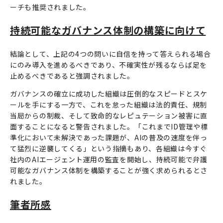
ーチも推奨されました。
持続可能なガバナンス体制の構築に向けて
結論として、上記の4つの問いに自信を持って答えられる場合
にのみ導入を進めるべきであり、不確実性が残るならば足を
止めるべきであると強調されました。
ガバナンスの確立に成功した組織は圧倒的なスピードとスケ
ールを手にする一方で、これを怠った組織は法的責任、規制
当局からの制裁、そして致命的なレピュテーション被害に直
面することになると警告されました。「これまでID管理や標
準化において未解決であった課題が、AIの普及の速度を伴っ
て猛烈に逆襲してくる」という指摘もあり、各組織は今すぐ
社内のAIエージェント運用の監査を開始し、持続可能で弁護
可能なガバナンス体制を構築することが強く求められるとさ
れました。
筆者所感