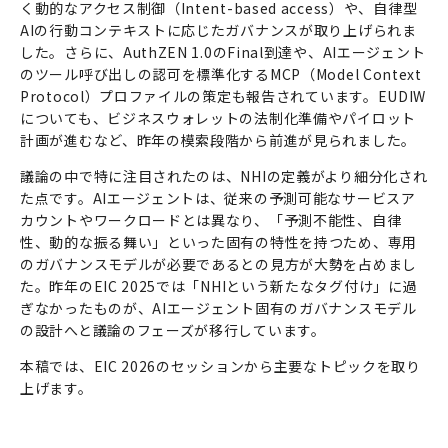
く動的なアクセス制御（Intent-based access）や、自律型
AIの行動コンテキストに応じたガバナンスが取り上げられま
した。さらに、AuthZEN 1.0のFinal到達や、AIエージェント
のツール呼び出しの認可を標準化するMCP（Model Context
Protocol）プロファイルの策定も報告されています。EUDIW
についても、ビジネスウォレットの法制化準備やパイロット
計画が進むなど、昨年の模索段階から前進が見られました。
議論の中で特に注目されたのは、NHIの定義がより細分化され
た点です。AIエージェントは、従来の予測可能なサービスア
カウントやワークロードとは異なり、「予測不能性、自律
性、動的な振る舞い」といった固有の特性を持つため、専用
のガバナンスモデルが必要であるとの見方が大勢を占めまし
た。昨年のEIC 2025では「NHIという新たなタグ付け」に過
ぎなかったものが、AIエージェント固有のガバナンスモデル
の設計へと議論のフェーズが移行しています。
本稿では、EIC 2026のセッションから主要なトピックを取り
上げます。