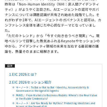
昨年は「Non-Human Identity（NHI：非人間アイデンティ
ティ）」がようやく注目され、AIエージェントの認可やガバ
ナンスについては課題認識が共有され始めた段階でした。そ
れがわずか1年で、AIエージェントのガバナンスと認可は、カ
ンファレンス全体を通じた中心的なテーマとなっていまし
た。
「ただのトレンド」から「今すぐ向き合うべき現実」へ。現
地ベルリンで目撃した熱気あふれるKeynoteやセッションの
中から、アイデンティティ領域の未来を左右する最前線の議
論を、熱量そのままに紐解きます。
目次
1.
EIC 2026とは？
2.
EIC 2026セッション紹介
キーノート：To Bot or Not to Bot - Identity, Accountability &
Governance in the Age of AI Agents
PANEL：From Wallets to Business Models: Where’s the Real Value
in Verifiable Credentials?
キーノート：Are You Ready for Mythos? Protecting Identities and
Access at the Speed of AI