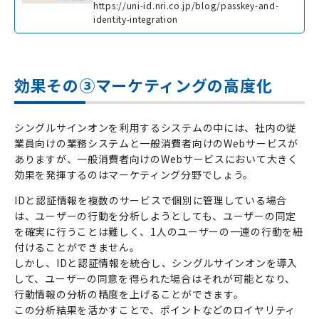
https://uni-id.nri.co.jp/blog/passkey-and-
identity-integration
効果その③マーケティングの高度化
シングルサインオンを利用するシステムの中には、社内の従
業員向けの業務システムと一般消費者向けの
Web
サービスが
ありますが、一般消費者向けの
Web
サービスにおいて大きく
効果を発揮するのはマーケティング分野でしょう。
ID
と認証情報を複数のサービスで個別に管理している場合
は、ユーザーの行動を分析しようとしても、ユーザーの同定
を確実に行うことは難しく、
1
人のユーザーの一連の行動を紐
付けることができません。
しかし、
ID
と認証情報を統合し、シングルサインオンを導入
して、ユーザーの同意を得られた場合はそれが可能となり、
行動情報の分析の精度を上げることができます。
この分析結果を活かすことで、ポイントなどのロイヤリティ