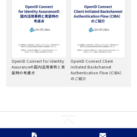
OpenID Connect for Identity
OpenID Connect Client
Assuranceの国内活用事例と実
Initiated Backchannel
装時の考慮点
Authentication Flow (CIBA）
のご紹介