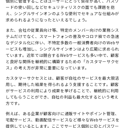
個別に管理することはユーザーにとって負荷が高く、パスワ
ードの使い回しなどセキュリティリスクの面でも課題を抱
え、シングルサインオンのような便利でセキュアな仕組みが
求められるようになったといえるでしょう。
また、会社の従業員向け等、特定のメンバー向けの業務シス
テムだけでなく、スマートフォンの普及やコロナ禍での急速
なデジタル化に伴い、不特定多数の一般消費者向けの
Web
サ
ービスも増加し、シングルサインオンはより広範に求められ
ています。近年では競合する
Web
サービスも多い中で、顧客
と良好な関係を継続的に構築するための「カスタマーサクセ
ス」の考え方が非常に重要になっています。
カスタマーサクセスとは、顧客が自社のサービスを最大限活
用し、期待した結果を得られるよう支援することです。顧客
がサービスの利用により成果を挙げることで、継続的に利用
してもらうことができ、自社の利益も最大化するという考え
方です。
例えば、ある企業が顧客向けに通販サイトやポイント管理、
宅配サービス、動画配信サービスなど様々な
Web
サービスを
提供しているとします。ここでサービス個別に
ID
とパスワー