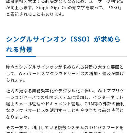
認証情報を管理する必要がなくなるため、ユーザーの利便性
が向上します。
Single Sign On
の頭文字を取って、「
SSO
」
と表記されることもあります。
シングルサインオン（SSO）が求めら
れる背景
昨今のシングルサインオンが求められる背景の大きな要因と
して、
Web
サービスやクラウドサービスの増加・普及が挙げ
られます。
社内の更なる業務効率化やデジタル化に伴い、
Web
アプリケ
ーションベースでの社内システムは増加し、インターネット
経由のメール管理やドキュメント管理、
CRM
等の外部の便利
なクラウドサービスを活用することも今や当たり前の時代と
なりました。
その一方で、利用している複数システムの
ID
とパスワードを