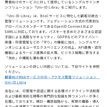
費者向けのサービスに対して提供しているシングルサインオ
ンソリューション「
Uni-ID Libra
」をご紹介します。
「
Uni-ID Libra
」は、
BtoC
サービスに特化した顧客
ID
統合・
管理ソリューションです。フェデレーション方式の代表的な
グローバルスタンダードである
OpenID Connect
および
SAML
に対応しております。パスキーを含めたさまざまな認証
手段による高度なセキュリティ、
GDPR
などのプライバシー
保護・同意管理などの「守り」の機能に加え、シングルサイ
ンオンによるユーザエクスペリエンスの向上、
API
連携・認可
機能によるサービス連携の拡大等、ビジネス戦略に寄与する
「攻め」の機能も兼ね備えています。
ソリューションの詳しい内容については、下記サイトを参照
ください。
顧客向け
Web
サービスの
ID
・アクセス管理ソリューション
Uni-ID Libra
当社には、
ID
管理や認証に関する各種ガイドラインや法制度
および最新技術仕様等の専門的な知識を持つメンバーが多く
在籍しております。検討・構想段階から、実際の構築・導入
まで一気通貫でご支援可能です。お気軽にお問い合わせくだ