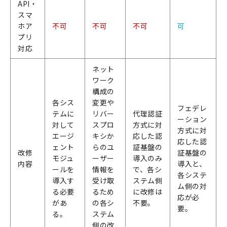
API・
スマ
ホア
不可
不可
不可
可
プリ
対応
ネット
ワーク
構成の
各シス
変更や
フェデレ
テムに
リバー
代理認証
ーション
対して
スプロ
方式に対
方式に対
エージ
キシか
応した認
応した認
ェント
らのユ
証基盤の
改修
証基盤の
モジュ
ーザー
導入のみ
内容
導入と、
ールを
情報を
で、各シ
各システ
導入す
受け取
ステム側
ム側の対
る必要
るため
に改修は
応が必
があ
の各シ
不要。
要。
る。
ステム
側の改