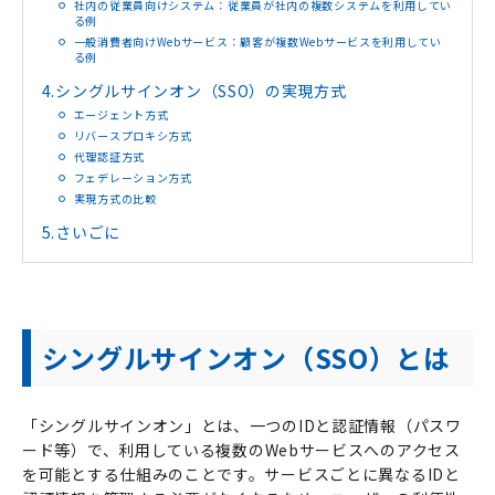
社内の従業員向けシステム：従業員が社内の複数システムを利用してい
る例
一般消費者向けWebサービス：顧客が複数Webサービスを利用してい
る例
4.
シングルサインオン（SSO）の実現方式
エージェント方式
リバースプロキシ方式
代理認証方式
フェデレーション方式
実現方式の比較
5.
さいごに
シングルサインオン（SSO）とは
「シングルサインオン」とは、一つの
ID
と認証情報（パスワ
ード等）で、利用している複数の
Web
サービスへのアクセス
を可能とする仕組みのことです。サービスごとに異なる
ID
と