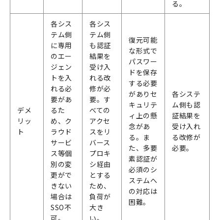
る。
各シス
各シス
テム側
テム側
復元可能
に専用
も認証
な形式で
のエー
結果を
パスワー
ジェン
受け入
ドを保存
トを入
れる改
する必要
れる必
修が必
がありセ
各システ
要があ
要。す
キュリテ
ム側も認
デメ
るた
べての
ィ上の懸
証結果を
リッ
め、ク
アクセ
念があ
受け入れ
ト
ラウド
スをリ
る。ま
る改修が
サービ
バース
た、多要
必要。
ス等個
プロキ
素認証が
別の変
シ経由
必須のシ
更がで
とする
ステムへ
きない
ため、
の対応は
場合は
負荷が
困難。
SSO不
大き
可。
い。