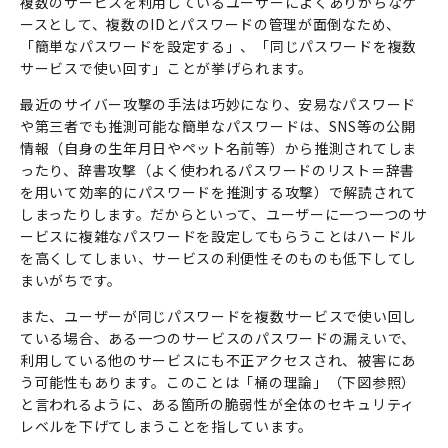
複数のサービスを利用しているユーザーによくありがちなケ
ースとして、複数の
ID
とパスワードの管理が面倒なため、
「簡単なパスワードを設定する」、「同じパスワードを複数
サービスで使い回す」ことが挙げられます。
最近のサイバー攻撃の手法は巧妙になり、安易なパスワード
や第三者でも推測可能な簡単なパスワードは、
SNS
等の公開
情報（自身の生年月日やペット名前等）から推測されてしま
ったり、辞書攻撃（よく使われるパスワードのリスト＝辞書
を用いて効率的にパスワードを推測する攻撃）で解読されて
しまったりします。だからといって、ユーザーに一つ一つのサ
ービスに複雑なパスワードを設定してもらうことはハードル
を高くしてしまい、サービスの利便性そのものも低下してし
まいがちです。
また、ユーザーが同じパスワードを複数サービスで使い回し
ている場合、ある一つのサービスのパスワードの漏えいで、
利用している他のサービスにも不正アクセスされ、被害にあ
う可能性もあります。このことは「桶の理論」（下図参照）
と言われるように、ある箇所の脆弱性が全体のセキュリティ
レベルを下げてしまうことを指しています。