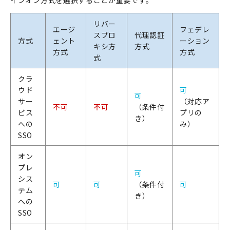
リバー
エージ
フェデレ
スプロ
代理認証
方式
ェント
ーション
キシ方
方式
方式
方式
式
クラ
ウド
可
可
サー
（対応ア
不可
不可
（条件付
ビス
プリの
き）
への
み）
SSO
オン
プレ
可
シス
可
可
（条件付
可
テム
き）
への
SSO