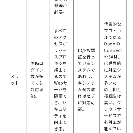
修等が
必要。
代表的な
すべて
プロトコ
のアク
ルである
セスが
OpenID
リバー
ID/PW認
Connect
スプロ
証を行っ
やSAML
同時ロ
キシを
ているシ
は世界的
グイン
経由す
ステムで
に対応シ
メリ
数が多
るので
あれば、
ステムが
ット
くても
Webサ
各システ
多いた
対応可
ーバを
ム側の改
め、相互
能。
隠蔽で
修はせず
接続性は
き、セ
に対応可
高い。ク
キュリ
能。
ラウドサ
ティを
ービスで
向上で
も対応が
きる。
進んでい