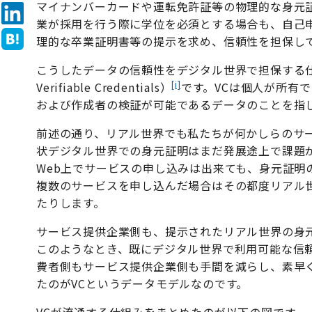
マイナンバーカードや運転免許証等の物理的な身元
業が採用を行う際に学位を必須とする場合も、自己
理的な卒業証明書等の提示を求め、信頼性を担保し
こうしたデータの信頼性をデジタル世界で担保する
[i]
Verifiable Credentials）
です。VCは個人が所有
および作成者の検証が可能であるデータのことを指
前述の通り、リアル世界でも私たちが何かしらのサ
状デジタル世界での身元証明はまだ発展途上で課題
Web上でサービスの申し込みは出来ても、身元証明
複数のサービスを申し込んだ場合はその都度リアル
たりします。
サービス提供企業側も、提示されたリアル世界の身
このようなとき、既にデジタル世界で利用可能な信
費者側もサービス提供企業側も手間を減らし、素早
たのがVCというデータモデルなのです。
VCが流通する仕組みをまとめたのが以下の図です。