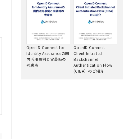
OpenID Connect for
OpenID Connect
Identity Assuranceの国
Client Initiated
内活用事例と実装時の
Backchannel
考慮点
Authentication Flow
(CIBA）のご紹介