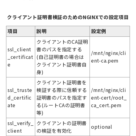
クライアント証明書検証のためのNGINXでの設定項目
項目
説明
設定例
クライアントの
CA
証明
ssl_client
書のパスを指定する
/
mnt
/nginx/cli
_certificat
(
自己証明書の場合は
ent-
ca.pem
e
クライアント証明書自
身
)
クライアント証明書を
ssl_truste
検証する際に信頼する
/mnt/nginx/cli
d_certific
証明書のパスを指定す
ent-cert/root_
ate
る
(
ルート
CA
の証明書
ca_cert.pem
等
)
ssl_verify_
クライアントの証明書
optional
client
の検証を有効化