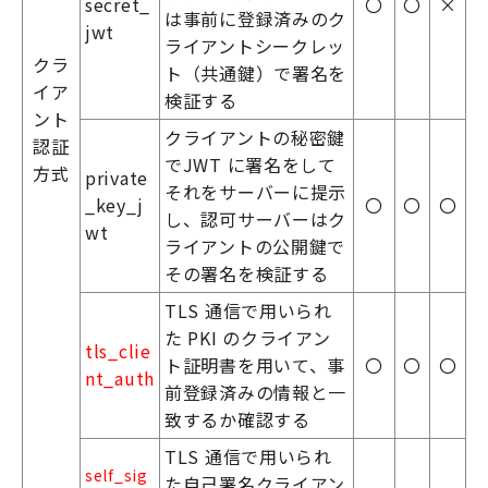
secret_
〇
〇
×
は事前に登録済みのク
jwt
ライアントシークレッ
クラ
ト（共通鍵）で署名を
イア
検証する
ント
クライアントの秘密鍵
認証
でJWT に署名をして
方式
private
それをサーバーに提示
_key_j
〇
〇
〇
し、認可サーバーはク
wt
ライアントの公開鍵で
その署名を検証する
TLS 通信で用いられ
た PKI のクライアン
tls_clie
ト証明書を用いて、事
〇
〇
〇
nt_auth
前登録済みの情報と一
致するか確認する
TLS 通信で用いられ
self_sig
た自己署名クライアン