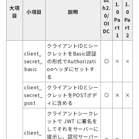
1.
1.
大項
h2.
小項目
説明
0
0
目
0/
Pa
Pa
OI
rt
rt
DC
1
2
クライアントIDとシー
client_
クレットをBasic認証
secret_
の形式でAuthorizati
〇
×
×
basic
onヘッダにセットす
る
client_
クライアントIDとシー
secret_
クレットをPOSTボデ
×
×
〇
post
ィに含める
クライアントシークレ
ットで JWT に署名を
してそれをサーバーに
client_
提示し、認可サーバー