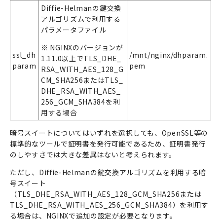
Diffie-Helman
の鍵交換
アルゴリズムで利用する
パラメータファイル
※ NGINX
のバージョンが
ssl_dh
/
mnt
/nginx/
dhparam.
1.11.0
以上で
TLS_DHE_
param
pem
RSA_WITH_AES_128_G
CM_SHA256
または
TLS_
DHE_RSA_WITH_AES_
256_GCM_SHA384
を利
用する場合
暗号スイートについてはいずれを選択しても、OpenSSL等の
標準的なツールで証明書を発行可能であるため、証明書発行
のしやすさでは大きな差異はないと考えられます。
ただし、Diffie-Helmanの鍵交換アルゴリズムを利用する暗
号スイート
（TLS_DHE_RSA_WITH_AES_128_GCM_SHA256または
TLS_DHE_RSA_WITH_AES_256_GCM_SHA384）を利用す
る場合は、NGINXで追加の設定が必要となります。