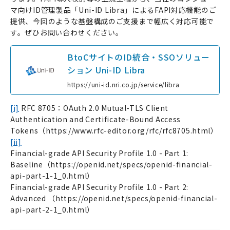
マ向けID管理製品「Uni-ID Libra」によるFAPI対応機能のご
提供、今回のような基盤構成のご支援まで幅広く対応可能で
す。ぜひお問い合わせください。
BtoCサイトのID統合・SSOソリュー
ション Uni-ID Libra
https://uni-id.nri.co.jp/service/libra
[i]
RFC 8705：OAuth 2.0 Mutual-TLS Client
Authentication and Certificate-Bound Access
Tokens（https://www.rfc-editor.org/rfc/rfc8705.html）
[ii]
Financial-grade API Security Profile 1.0 - Part 1:
Baseline（https://openid.net/specs/openid-financial-
api-part-1-1_0.html）
Financial-grade API Security Profile 1.0 - Part 2:
Advanced （https://openid.net/specs/openid-financial-
api-part-2-1_0.html）