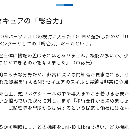
セキュアの「総合力」
COMパーソナルIDの検討に入ったJ:COMが選択したのが「Uni
つベンダーとしての「総合力」だったという。
盤自体に機能の差はそれほどありません。機能が多いか、
ことができるのかを考えました」（中藤氏）
的ニッチな分野だが、非常に深い専門知識が要求される。セ
れた提案を行えるNRIセキュアのスキルと実績は非常に心強
都合上、短いスケジュールの中で導入までこぎ着ける必要
いか悩んでいた我々に対し、まず『移行要件から決めまし
）。試験環境を早期から提供するという提案も他社にはな
を明確にし、どの機能をUni-ID Libraで担い、どの機