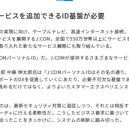
ービスを追加できるID基盤が必要
の実現に向け、ケーブルテレビ、高速インターネット接続
ービスを展開するJ:COM。全国で550万世帯以上にサービ
取り入れた新たなサービス展開にも取り組んでいる。
COMパーソナルID」だ。J:COMが提供するさまざまなサ
企画部 中藤 伸太郎氏は「J:COMパーソナルIDはその名の
ポートのDXを促進していくにあたり、必要不可欠な基盤で
高めるだけではなく、よりよいカスタマーエクスペリエンス
れるのは、最新セキュリティ対策に追従しつつ、それとは相反
ディに行える柔軟性だ。こうしたビジネス要求に基づいて、J
迫ったことをきっかけに、システムの刷新に踏み切った。