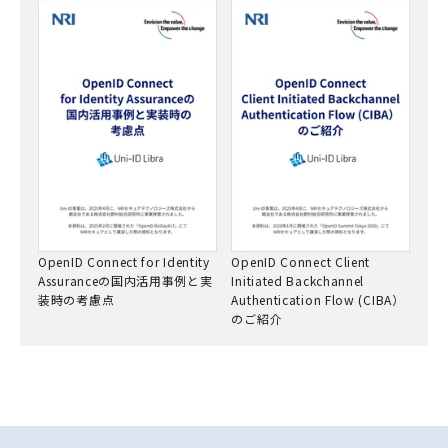
OpenID Connect for Identity
OpenID Connect Client
Assuranceの国内活用事例と実
Initiated Backchannel
装時の考慮点
Authentication Flow (CIBA）
のご紹介