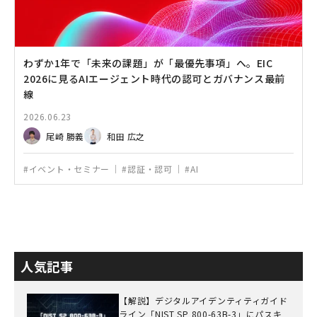
わずか1年で「未来の課題」が「最優先事項」へ。EIC
2026に見るAIエージェント時代の認可とガバナンス最前
線
2026.06.23
尾崎 勝義
和田 広之
#イベント・セミナー
#認証・認可
#AI
人気記事
【解説】デジタルアイデンティティガイド
ライン「NIST SP 800-63B-3」にパスキ